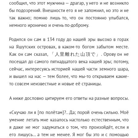
сообщил, что этот мужчина — драгар, у него и не возникло
бы подозрений. Внешности его я не запомнил, но это и не
так важно; помню лишь то, что он постоянно улыбался,
немного иронично и очень по-доброму.
Родился он сам в 134 году до нашей эры высоко в горах
на Яшутских островах, в каком-то богом забытом месте.
Как он сам сказал, 「人里離れた山頂で」. Орову он не
посещал до самого пятнадцатого века нашей эры; потому,
сейчас, интересуясь историей нашей части земного шара,
и вышел на нас — тем более, что мы-то открываем какие-
то совсем неизвестные и новые её страницы.
А ниже дословно цитируем его ответы на разные вопросы.
«Скучаю ли я [по полётам]?.. Да; порой очень сильно. Моё
умение летать мне казалось настолько естественным, что
я даже не мог задуматься о том, что произойдёт, если я
его лишусь… а тем не менее. Я мог бы это и с помощью