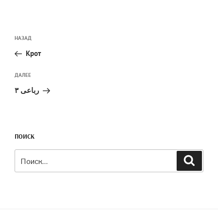
Навигация
Предыдущая
НАЗАД
по
запись:
записям
Крот
Следующая
ДАЛЕЕ
запись
رباعی ۳
ПОИСК
Искать:
Поиск