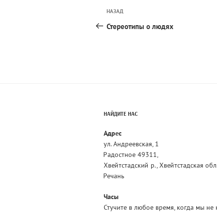
Навигация
Предыдущая
НАЗАД
по
запись:
Стереотипы о людях
записям
НАЙДИТЕ НАС
Адрес
ул. Андреевская, 1
Радостное 49311,
Хвейтстадский р., Хвейтстадская обл
Речань
Часы
Стучите в любое время, когда мы не 