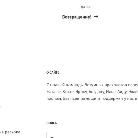
ДАЛЕЕ
Следующая
запись
Возвращение!
О САЙТЕ
От нашей команды безумных арехологов пере
Наташе, Косте, Ярику, Богдану, Илье, Аиду, Элл
прочим, без чьей помощи и поддержки у нас н
.
ПОИСК
на раскопе.
Искать: