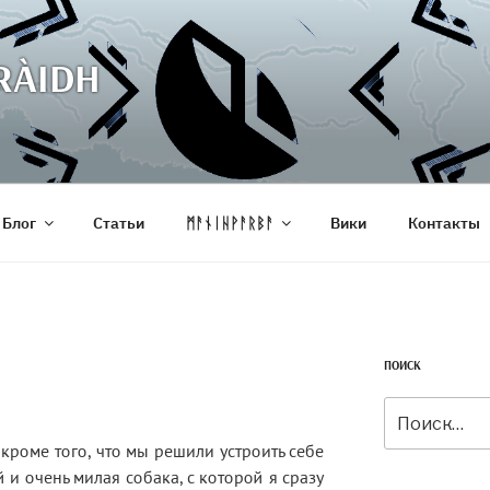
RÀIDH
Блог
Статьи
ᛗᚨᚾᛁᚺᚹᚨᚱᛒᚨ
Вики
Контакты
ПОИСК
Искать:
кроме того, что мы решили устроить себе
й и очень милая собака, с которой я сразу