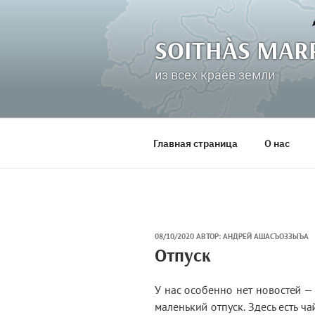
Перейти
к
содержимому
SOITHÀS MAR
из всех краёв земли
Главная страница
О нас
ОПУБЛИКОВАНО
08/10/2020
АВТОР:
АНДРЕЙ АШАСЪОЗЗЫЪА
Отпуск
У нас особенно нет новостей — 
маленький отпуск. Здесь есть ча