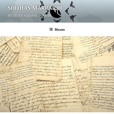
Перейти
SOITHÀS MARRÀIDH
к
содержимому
из всех краёв земли
Меню