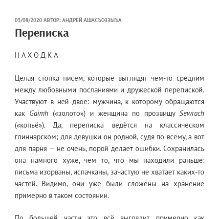
ОПУБЛИКОВАНО
03/08/2020
АВТОР:
АНДРЕЙ АШАСЪОЗЗЫЪА
Переписка
Н А Х О Д К А
Целая стопка писем, которые выглядят чем-то средним
между любовными посланиями и дружеской перепиской.
Участвуют в ней двое: мужчина, к которому обращаются
как
Gaimh
(«золото») и женщина по прозвищу
Sewrach
(«копьё»). Да, переписка ведётся на классическом
глиннарском; для девушки он родной, судя по всему, а вот
для парня — не очень, порой делает ошибки. Сохранилась
она намного хуже, чем то, что мы находили раньше:
письма изорваны, испачканы, зачастую не хватает каких-то
частей. Видимо, они уже были сложены на хранение
примерно в таком состоянии.
По большей части это всё выглядит примерно как