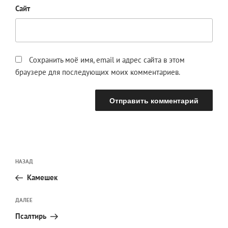
Сайт
Сохранить моё имя, email и адрес сайта в этом
браузере для последующих моих комментариев.
Навигация
Предыдущая
НАЗАД
по
запись:
записям
Камешек
Следующая
ДАЛЕЕ
запись
Псалтирь