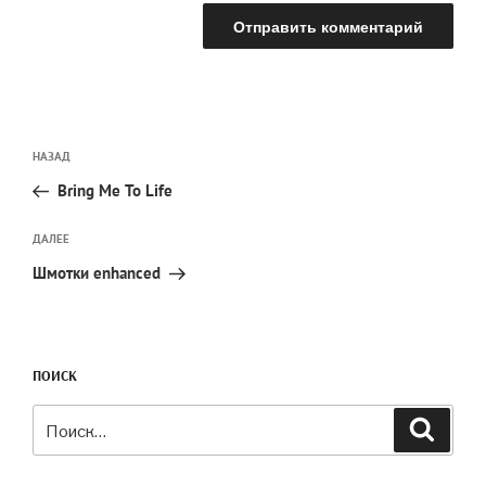
Навигация
Предыдущая
НАЗАД
по
запись:
записям
Bring Me To Life
Следующая
ДАЛЕЕ
запись
Шмотки enhanced
ПОИСК
Искать:
Поиск