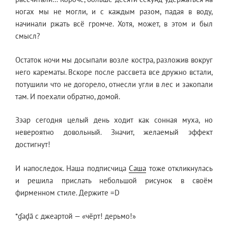
ногах мы не могли, и с каждым разом, падая в воду,
начинали ржать всё громче. Хотя, может, в этом и был
смысл?
Остаток ночи мы досыпали возле костра, разложив вокруг
него карематы. Вскоре после рассвета все дружно встали,
потушили что не догорело, отнесли угли в лес и закопали
там. И поехали обратно, домой.
Зэар сегодня целый день ходит как сонная муха, но
невероятно довольный. Значит, желаемый эффект
достигнут!
И напоследок. Наша подписчица
Саша
тоже откликнулась
и решила прислать небольшой рисунок в своём
фирменном стиле. Держите =D
*ɠaḑā с джеартой — «чёрт! дерьмо!»