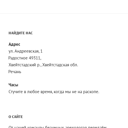
НАЙДИТЕ НАС
Адрес
ул. Андреевская, 1
Радостное 49311,
Хвейтстадский р., Хвейтстадская обл.
Речань
Часы
Стучите в любое время, когда мы не на раскопе.
О САЙТЕ
От нашей команды безумных арехологов передаём