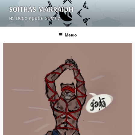
Перейти
SOITHÀS MARRÀIDH
к
содержимому
из всех краёв земли
Меню