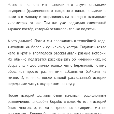
Ровно в полночь мы напоили его двумя стаканами
окушрима (традиционного плодового вина), посадили с
нами в в машину и отправились на озерцо в пятнадцати
километрах от нас. Там нас уже поджидал сложенный
заранее костёр, который оставалось только поджечь.
А что дальше? Потом мы плескались в теплейшей воде,
выходили на берег и сушились у костра. Садились возле
него в круг и вполголоса рассказывали разные истории.
Их обычно полагается рассказывать об именинниках, но
Зэара знали достаточно только мы с Береникой, потому
обошлись просто различными забавными байками из
жизни. И, конечно, после каждой рассказанной истории
передавали чашу с окушримом по кругу.
После историй должны были начаться традиционные
развлечения, наподобие борьбы в воде. Но то ли историй
было многовато, то ли с крепостью окушрима мы не
рассчитали… Короче, больше десяти секунд удержаться на