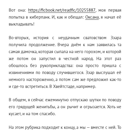
Вот она:
https://ficbook.net/readfic/10255887
, моя первая
попытка в киберпанк. И, как и обещал:
Оксана
, я начал её
выкладывать!
Во-вторых, история с неудачным сватовством Зэара
получила продолжение. Вчера днём к нам заявилась та
самая дамочка, которая сыпала на него горохом, и которой
же потом он запустил в честной народ. На этот раз
обошлось без рукоприкладства: она просто пришла с
извинениями по поводу случившегося. Зэар выслушал её
немного настороженно, а потом сам же предложил как-то
и где-то встретиться. В Хвейтстаде, например.
В общем, я сейчас ежеминутно отпускаю шутки по поводу
его грядущей женитьбы, а он рычит и огрызается. Хоть не
кусает, и на том спасибо.
На этом рубрика подходит к концу, а мы — вместе с ней. То