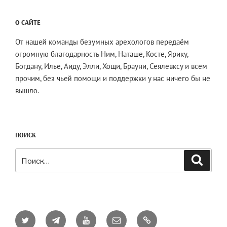
О САЙТЕ
От нашей команды безумных арехологов передаём
огромную благодарность Ним, Наташе, Косте, Ярику,
Богдану, Илье, Аиду, Элли, Хощи, Брауни, Сеялевксу и всем
прочим, без чьей помощи и поддержки у нас ничего бы не
вышло.
ПОИСК
Искать:
Поиск
Twitter
Telegram
YouTube
Email
AO3