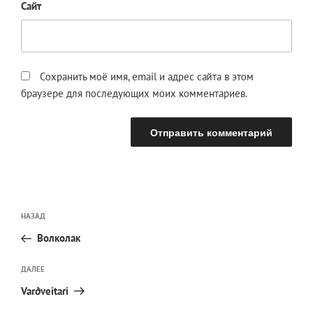
Сайт
Сохранить моё имя, email и адрес сайта в этом
браузере для последующих моих комментариев.
Навигация
Предыдущая
НАЗАД
по
запись:
записям
Волколак
Следующая
ДАЛЕЕ
запись
Varðveitari