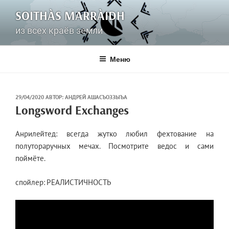
Перейти
SOITHÀS MARRÀIDH
к
содержимому
из всех краёв земли
Меню
ОПУБЛИКОВАНО
29/04/2020
АВТОР:
АНДРЕЙ АШАСЪОЗЗЫЪА
Longsword Exchanges
Анрилейтед: всегда жутко любил фехтование на
полутораручных мечах. Посмотрите ведос и сами
поймёте.
спойлер: РЕАЛИСТИЧНОСТЬ