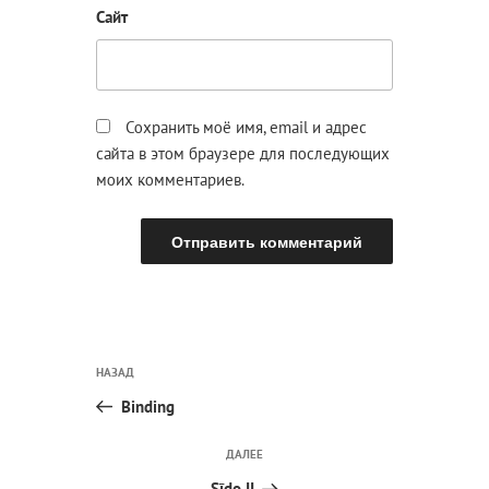
Сайт
Сохранить моё имя, email и адрес
сайта в этом браузере для последующих
моих комментариев.
Навигация
Предыдущая
НАЗАД
по
запись:
записям
Binding
Следующая
ДАЛЕЕ
запись
Sīdǫ II