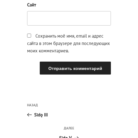
Сайт
Сохранить моё имя, email и адрес
сайта в этом браузере для последующих
моих комментариев.
Навигация
Предыдущая
НАЗАД
по
запись:
записям
Sīdǫ III
Следующая
ДАЛЕЕ
запись
Sīdǫ V