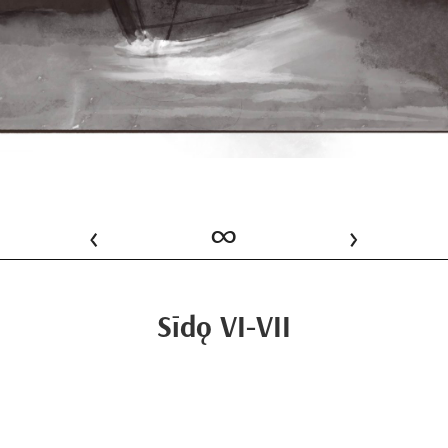
‹
∞
›
Sīdǫ VI-VII