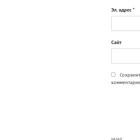
Эл. адрес
*
Сайт
Сохранит
комментарие
Навига
НАЗАД