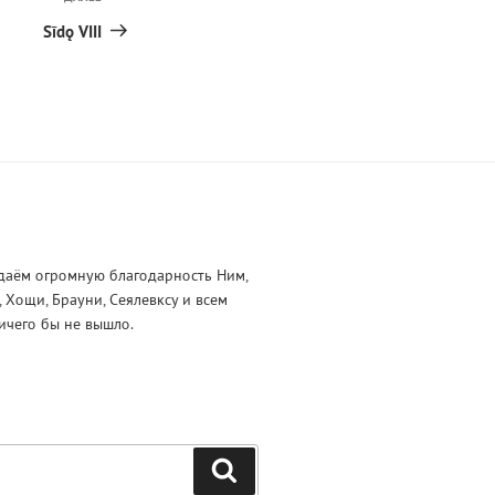
Следующая
запись
Sīdǫ VIII
даём огромную благодарность Ним,
и, Хощи, Брауни, Сеялевксу и всем
ичего бы не вышло.
Поиск