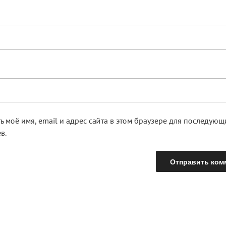
ь моё имя, email и адрес сайта в этом браузере для последую
в.
ция