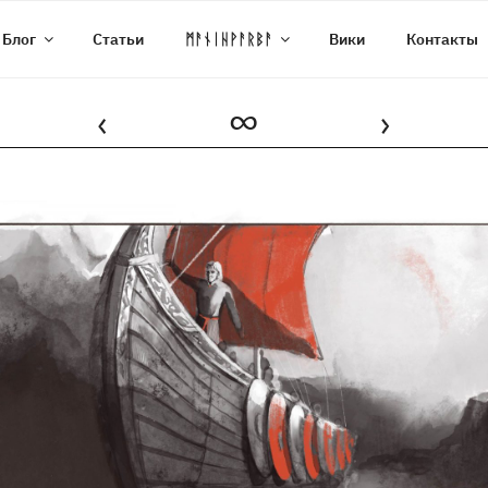
Блог
Статьи
ᛗᚨᚾᛁᚺᚹᚨᚱᛒᚨ
Вики
Контакты
‹
∞
›