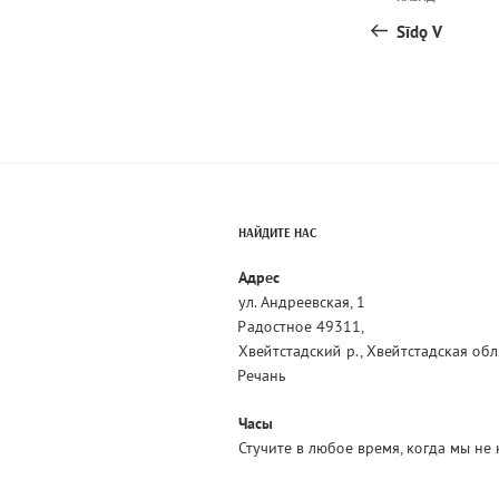
Предыдущая
по
запись:
Sīdǫ V
запися
НАЙДИТЕ НАС
Адрес
ул. Андреевская, 1
Радостное 49311,
Хвейтстадский р., Хвейтстадская обл
Речань
Часы
Стучите в любое время, когда мы не 