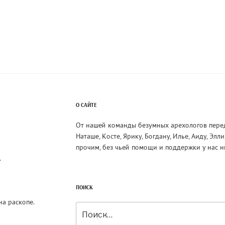
м
О САЙТЕ
От нашей команды безумных арехологов пере
Наташе, Косте, Ярику, Богдану, Илье, Аиду, Элл
прочим, без чьей помощи и поддержки у нас н
.
ПОИСК
на раскопе.
Искать: