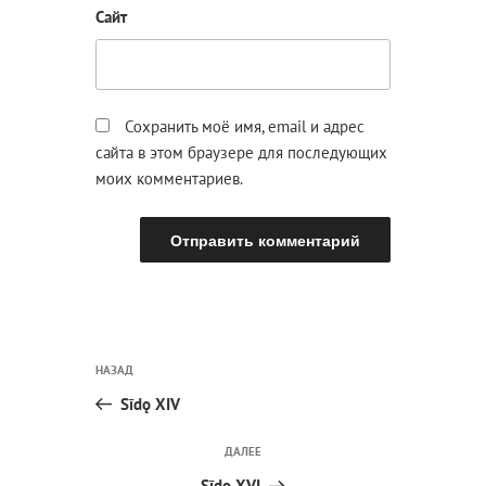
Сайт
Сохранить моё имя, email и адрес
сайта в этом браузере для последующих
моих комментариев.
Навигация
Предыдущая
НАЗАД
по
запись:
записям
Sīdǫ XIV
Следующая
ДАЛЕЕ
запись
Sīdǫ XVI