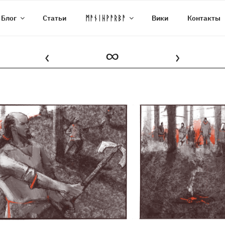
Блог
Статьи
ᛗᚨᚾᛁᚺᚹᚨᚱᛒᚨ
Вики
Контакты
‹
∞
›