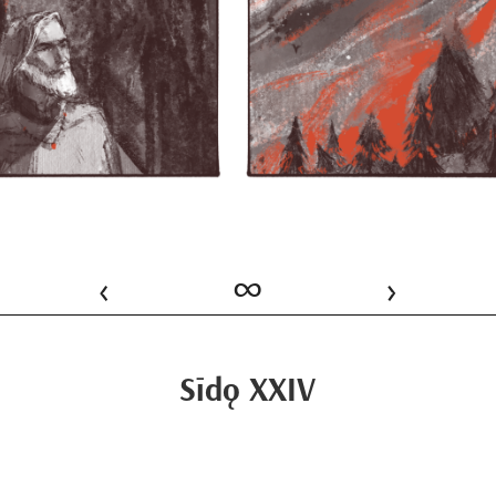
‹
∞
›
Sīdǫ XXIV