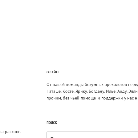
ция
м
О САЙТЕ
От нашей команды безумных арехологов пере
Наташе, Косте, Ярику, Богдану, Илье, Аиду, Элл
прочим, без чьей помощи и поддержки у нас н
.
ПОИСК
на раскопе.
Искать: