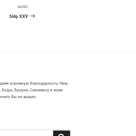
ДАЛЕЕ
Следующая
запись
Sīdǫ XXV
даём огромную благодарность Ним,
и, Хощи, Брауни, Сеялевксу и всем
ичего бы не вышло.