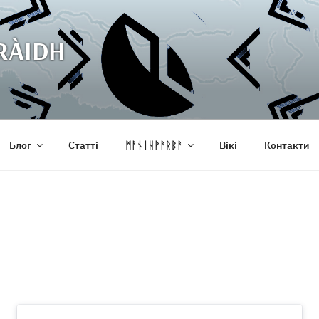
RÀIDH
Блог
Статті
ᛗᚨᚾᛁᚺᚹᚨᚱᛒᚨ
Вікі
Контакти