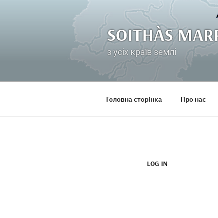
Перейти
до
вмісту
SOITHÀS MAR
з усіх країв землі
Головна сторінка
Про нас
LOG IN