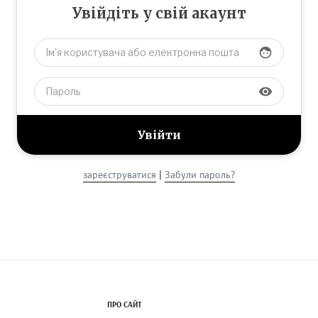
Увійдіть у свій акаунт
face
visibility
|
зареєструватися
Забули пароль?
ПРО САЙТ