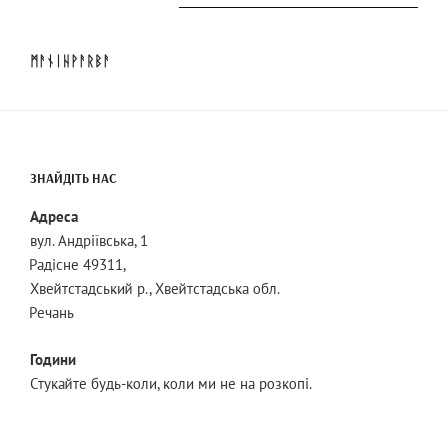
ᛗᚨᚾᛁᚺᚹᚨᚱᛒᚨ
ЗНАЙДІТЬ НАС
Адреса
вул. Андріївська, 1
Радісне 49311,
Хвейтстадський р., Хвейтстадська обл.
Речань
Години
Стукайте будь-коли, коли ми не на розкопі.