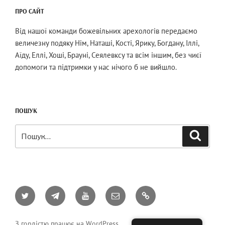
ПРО САЙТ
Від нашої команди божевільних арехологів передаємо
величезну подяку Нім, Наташі, Кості, Ярику, Богдану, Іллі,
Аїду, Еллі, Хоші, Брауні, Сеялевксу та всім іншим, без чиєї
допомоги та підтримки у нас нічого б не вийшло.
ПОШУК
Шукати:
Пошук
Twitter
Telegram
YouTube
Email
AO3
З гордістю працює на WordPress