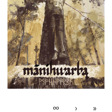
∞
›
»