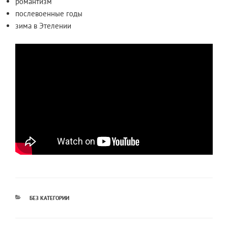
романтизм
послевоенные годы
зима в Этелении
РУБРИКИ
БЕЗ КАТЕГОРИИ