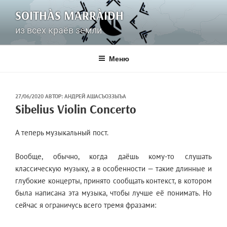
Перейти
SOITHÀS MARRÀIDH
к
содержимому
из всех краёв земли
Меню
ОПУБЛИКОВАНО
27/06/2020
АВТОР:
АНДРЕЙ АШАСЪОЗЗЫЪА
Sibelius Violin Concerto
А теперь музыкальный пост.
Вообще, обычно, когда даёшь кому-то слушать
классическую музыку, а в особенности — такие длинные и
глубокие концерты, принято сообщать контекст, в котором
была написана эта музыка, чтобы лучше её понимать. Но
сейчас я ограничусь всего тремя фразами: