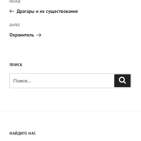
Предыдущая
НАЗАД
по
запись:
записям
Драгары и их существование
Следующая
ДАЛЕЕ
запись
Охранитель
ПОИСК
Искать:
Поиск
НАЙДИТЕ НАС