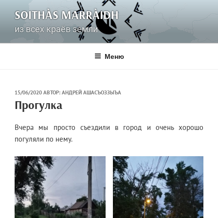
Перейти
SOITHÀS MARRÀIDH
к
содержимому
из всех краёв земли
Меню
ОПУБЛИКОВАНО
15/06/2020
АВТОР:
АНДРЕЙ АШАСЪОЗЗЫЪА
Прогулка
Вчера мы просто съездили в город и очень хорошо
погуляли по нему.