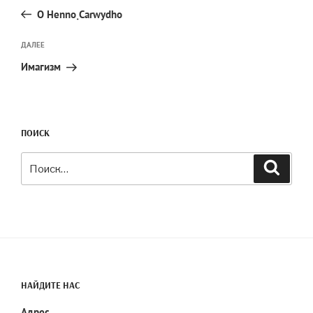
запись:
записям
O Hennọ Carwydho
Следующая
ДАЛЕЕ
запись
Имагизм
ПОИСК
Искать:
Поиск
НАЙДИТЕ НАС
Адрес