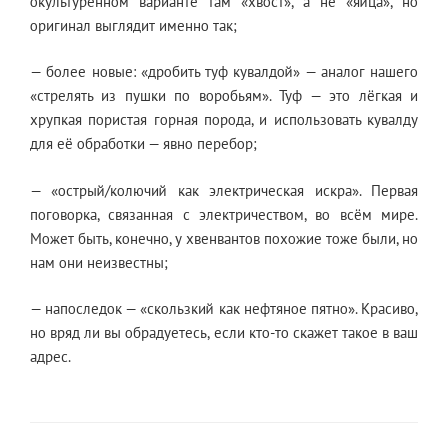
окультуренном варианте там «хвост», а не «яйца», но
оригинал выглядит именно так;
— более новые: «дробить туф кувалдой» — аналог нашего
«стрелять из пушки по воробьям». Туф — это лёгкая и
хрупкая пористая горная порода, и использовать кувалду
для её обработки — явно перебор;
— «острый/колючий как электрическая искра». Первая
поговорка, связанная с электричеством, во всём мире.
Может быть, конечно, у хвенвантов похожие тоже были, но
нам они неизвестны;
— напоследок — «скользкий как нефтяное пятно». Красиво,
но вряд ли вы обрадуетесь, если кто-то скажет такое в ваш
адрес.