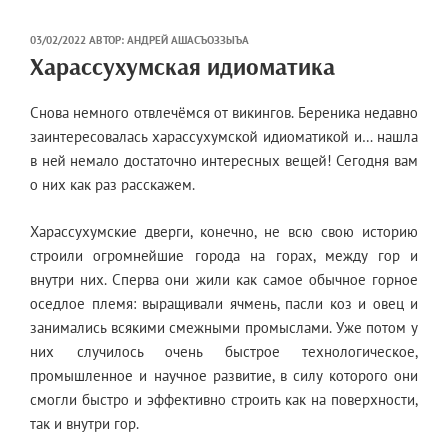
ОПУБЛИКОВАНО
03/02/2022
АВТОР:
АНДРЕЙ АШАСЪОЗЗЫЪА
Харассухумская идиоматика
Снова немного отвлечёмся от викингов. Береника недавно
заинтересовалась харассухумской идиоматикой и… нашла
в ней немало достаточно интересных вещей! Сегодня вам
о них как раз расскажем.
Харассухумские дверги, конечно, не всю свою историю
строили огромнейшие города на горах, между гор и
внутри них. Сперва они жили как самое обычное горное
оседлое племя: выращивали ячмень, пасли коз и овец и
занимались всякими смежными промыслами. Уже потом у
них случилось очень быстрое технологическое,
промышленное и научное развитие, в силу которого они
смогли быстро и эффективно строить как на поверхности,
так и внутри гор.