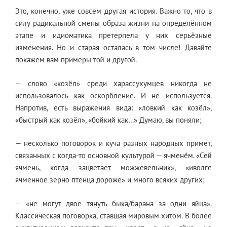
Это, конечно, уже совсем другая история. Важно то, что в
силу радикальной смены образа жизни на определённом
этапе и идиоматика претерпела у них серьёзные
изменения. Но и старая осталась в том числе! Давайте
покажем вам примеры той и другой.
— слово «козёл» среди харассухумцев никогда не
использовалось как оскорбление. И не используется.
Напротив, есть выражения вида: «ловкий как козёл»,
«быстрый как козёл», «бойкий как…» Думаю, вы поняли;
— несколько поговорок и куча разных народных примет,
связанных с когда-то основной культурой — ячменём. «Сей
ячмень, когда зацветает можжевельник», «иволге
ячменное зерно птенца дороже» и много всяких других;
— «не могут двое тянуть быка/барана за одни яйца».
Классическая поговорка, ставшая мировым хитом. В более