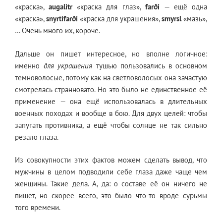
«краска»,
augalitr
«краска для глаз»,
farði
— ещё одна
«краска»,
snyrtifarði
«краска для украшения»,
smyrsl
«мазь»,
… Очень много их, короче.
Дальше он пишет интересное, но вполне логичное:
именно
для украшения
тушью пользовались в основном
темноволосые, потому как на светловолосых она зачастую
смотрелась странновато. Но это было не единственное её
применение — она ещё использовалась в длительных
военных походах и вообще в бою. Для двух целей: чтобы
запугать противника, а ещё чтобы солнце не так сильно
резало глаза.
Из совокупности этих фактов можем сделать вывод, что
мужчины в целом подводили себе глаза даже чаще чем
женщины. Такие дела. А, да: о составе её он ничего не
пишет, но скорее всего, это было что-то вроде сурьмы
того времени.