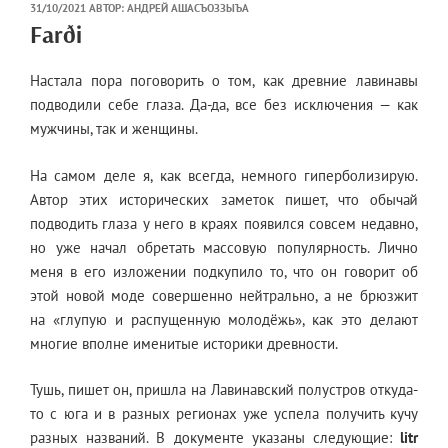
ОПУБЛИКОВАНО
31/10/2021
АВТОР:
АНДРЕЙ АШАСЪОЗЗЫЪА
Farði
Настала пора поговорить о том, как древние лавинавы
подводили себе глаза. Да-да, все без исключения — как
мужчины, так и женщины.
На самом деле я, как всегда, немного гиперболизирую.
Автор этих исторических заметок пишет, что обычай
подводить глаза у него в краях появился совсем недавно,
но уже начал обретать массовую популярность. Лично
меня в его изложении подкупило то, что он говорит об
этой новой моде совершенно нейтрально, а не брюзжит
на «глупую и распущенную молодёжь», как это делают
многие вполне именитые историки древности.
Тушь, пишет он, пришла на Лавинавский полустров откуда-
то с юга и в разных регионах уже успела получить кучу
разных названий. В документе указаны следующие:
litr