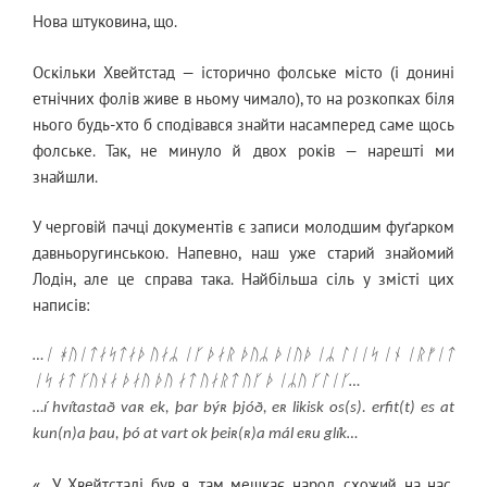
Нова штуковина, що.
Оскільки Хвейтстад — історично фолське місто (і донині
етнічних фолів живе в ньому чимало), то на розкопках біля
нього будь-хто б сподівався знайти насамперед саме щось
фолське. Так, не минуло й двох років — нарешті ми
знайшли.
У черговій пачці документів є записи молодшим фуґарком
давньоругинською. Напевно, наш уже старий знайомий
Лодін, але це справа така. Найбільша сіль у змісті цих
написів:
…ᛁ ᚼᚢᛁᛏᛅᛋᛏᛅᚦ ᚢᛅᛦ ᛁᚴ ᚦᛅᚱ ᚦᚢᛦ ᚦᛁᚢᚦ ᛁᛦ ᛚᛁᛁᛋ ᛁᚾ ᛁᚱᚠᛁᛏ
ᛁᛋ ᛅᛏ ᚴᚢᚾᛅ ᚦᛅᚢ ᚦᚢ ᛅᛏ ᚢᛅᚱᛏ ᚢᚴ ᚦ ᛁᛦᚢ ᚴᛚᛁᚴ…
…í hvítastað vaʀ ek, þar býʀ þjóð, eʀ likisk os(s). erfit(t) es at
kun(n)a þau, þó at vart ok þeiʀ(ʀ)a mál eʀu glík…
«…У Хвейтстаді був я, там мешкає народ, схожий на нас.