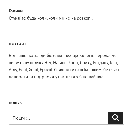
Години
Стукайте будь-коли, коли ми не на розкопі.
ПРО САЙТ
Від нашої команди божевільних арехологів передаємо
величезну подяку Нім, Наташі, Кості, Ярику, Богдану, Іллі,
Аїду, Еллі, Хоші, Брауні, Сеялевксу та всім іншим, без чиєї
допомоги та підтримки у нас нічого б не вийшло.
ПОШУК
Шукати:
Пошук