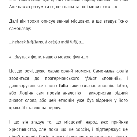
Але важко розуміти їх, хоч наша та їхні мови схожі…»
Далі він трохи описує звичаї місцевих, а ще згадує їхню
самоназву:
…heitask
ful(l)ans
, á os(s)u máli ful(l)u…
«…Звуться фоли, нашою мовою фули…»
Це, до речі, дуже характерний момент. Самоназва фолів
зводиться до прагерманського *
fullaz
«повний», і
давньоругинське слово
fullu
таки означає «повні». Тобто,
або Лодінн сам провів аналогію і використав рідний
аналог слова, або цей етнонім уже був відомий у його
краях. Я ставлю на першу.
І ще він згадує те, що місцевий народ вже прийняв
християнство, але поки що не зовсім, і підтверджує це
цілий перелік богів, в яких фоли ще продовжують вірити.