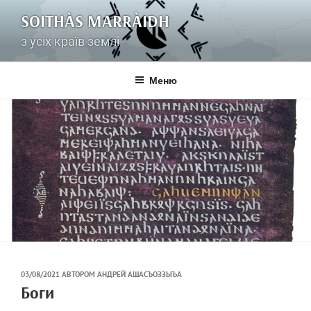
Перейти
SOITHÀS MARRÀIDH
до
вмісту
з усіх країв землі
Меню
ОПУБЛІКОВАНО
03/08/2021
АВТОРОМ
АНДРЕЙ АШАСЪОЗЗЫЪА
НА
Боги