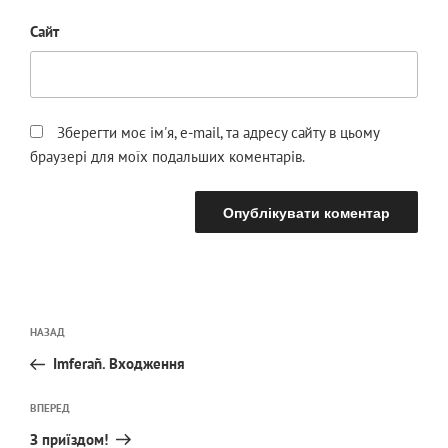
Сайт
Зберегти моє ім'я, e-mail, та адресу сайту в цьому
браузері для моїх подальших коментарів.
Навігація
Попередній
НАЗАД
записів
запис:
Imferañ. Входження
Наступний
ВПЕРЕД
запис
З приїздом!