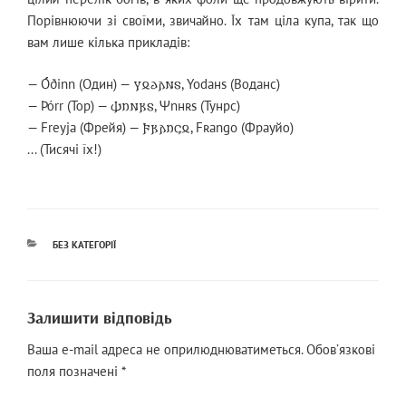
Порівнюючи зі своїми, звичайно. Їх там ціла купа, так що
вам лише кілька прикладів:
— Óðinn (Один) — 𐍅𐍉𐌳𐌰𐌽𐍃, Yodaнs (Воданс)
— Þórr (Тор) — 𐌸𐌿𐌽𐍂𐍃, Ѱnнʀs (Тунрс)
— Freyja (Фрейя) — 𐍆𐍂𐌰𐌿𐌾𐍉, Fʀango (Фрауйо)
... (Тисячі їх!)
КАТЕГОРІЇ
БЕЗ КАТЕГОРІЇ
Залишити відповідь
Ваша e-mail адреса не оприлюднюватиметься.
Обов’язкові
поля позначені
*