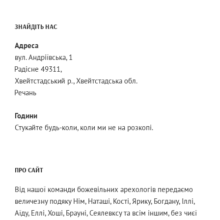
ЗНАЙДІТЬ НАС
Адреса
вул. Андріївська, 1
Радісне 49311,
Хвейтстадський р., Хвейтстадська обл.
Речань
Години
Стукайте будь-коли, коли ми не на розкопі.
ПРО САЙТ
Від нашої команди божевільних арехологів передаємо
величезну подяку Нім, Наташі, Кості, Ярику, Богдану, Іллі,
Аїду, Еллі, Хоші, Брауні, Сеялевксу та всім іншим, без чиєї