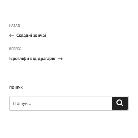
Навігація
Попередній
НАЗАД
записів
запис:
Складні звичаї
Наступний
ВПЕРЕД
запис
Ієрогліфи від драгарів
ПОШУК
Шукати:
Пошук