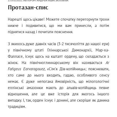
17/03/2021
АВТОРОМ
АНДРЕЙ АШАСЪОЗЗЫЪА
НА
Протазан-спис
Нарешті щось цікаве! Можете спочатку перегорнути трохи
нижче і подивитися, що ми вам принесли, а потім
піднятися назад і почитати пояснення.
З якихось дуже давніх часів (3-2 тисячоліття до нашої ери)
у північному штаті Гліннарської Димонархії, Мар-ха-
Фалласе, існує щось на кшталт ордену, що складається з
жінок. На північноглиннарському він називається
Ar
Fañgeus Eorvaragouez
, «Сім'я Дів-копійниць»; пояснювати,
хто саме до нього входить, гадаю, особливого сенсу
немає. Є дуже непогана ймовірність, що мілогологічні
еллінські амазонки мають до альвів-копійщиць певне
відношення, але це вже історія для якогось іншого
випадку. І, так, орден існує і донині, але скоріше як данина
традиціям.