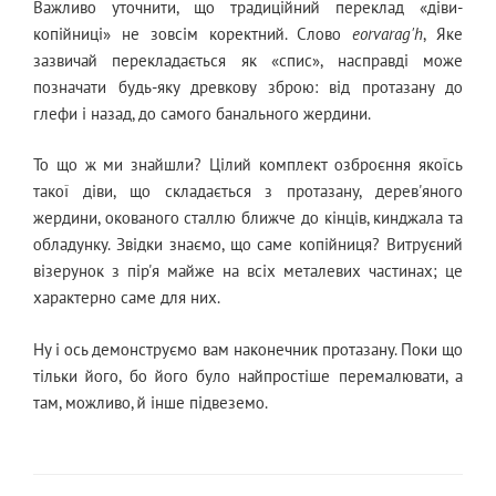
Важливо уточнити, що традиційний переклад «діви-
копійниці» не зовсім коректний. Слово
eorvarag'h
, Яке
зазвичай перекладається як «спис», насправді може
позначати будь-яку древкову зброю: від протазану до
глефи і назад, до самого банального жердини.
То що ж ми знайшли? Цілий комплект озброєння якоїсь
такої діви, що складається з протазану, дерев'яного
жердини, окованого сталлю ближче до кінців, кинджала та
обладунку. Звідки знаємо, що саме копійниця? Витруєний
візерунок з пір'я майже на всіх металевих частинах; це
характерно саме для них.
Ну і ось демонструємо вам наконечник протазану. Поки що
тільки його, бо його було найпростіше перемалювати, а
там, можливо, й інше підвеземо.