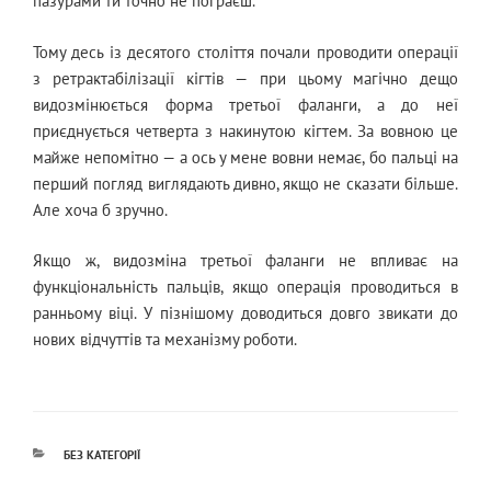
пазурами ти точно не пограєш.
Тому десь із десятого століття почали проводити операції
з ретрактабілізації кігтів — при цьому магічно дещо
видозмінюється форма третьої фаланги, а до неї
приєднується четверта з накинутою кігтем. За вовною це
майже непомітно — а ось у мене вовни немає, бо пальці на
перший погляд виглядають дивно, якщо не сказати більше.
Але хоча б зручно.
Якщо ж, видозміна третьої фаланги не впливає на
функціональність пальців, якщо операція проводиться в
ранньому віці. У пізнішому доводиться довго звикати до
нових відчуттів та механізму роботи.
КАТЕГОРІЇ
БЕЗ КАТЕГОРІЇ