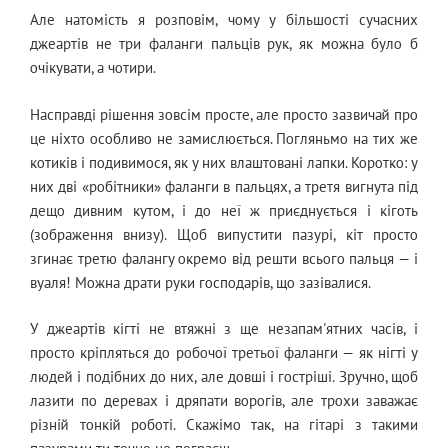
Але натомість я розповім, чому у більшості сучасних
джеартів не три фаланги пальців рук, як можна було б
очікувати, а чотири.
Насправді рішення зовсім просте, але просто зазвичай про
це ніхто особливо не замислюється. Погляньмо на тих же
котиків і подивимося, як у них влаштовані лапки. Коротко: у
них дві «робітники» фаланги в пальцях, а третя вигнута під
дещо дивним кутом, і до неї ж приєднується і кіготь
(зображення внизу). Щоб випустити пазурі, кіт просто
згинає третю фалангу окремо від решти всього пальця — і
вуаля! Можна драти руки господарів, що зазівалися.
У джеартів кігті не втяжні з ще незапам'ятних часів, і
просто кріпляться до робочої третьої фаланги — як нігті у
людей і подібних до них, але довші і гостріші. Зручно, щоб
лазити по деревах і дряпати ворогів, але трохи заважає
різній тонкій роботі. Скажімо так, на гітарі з такими