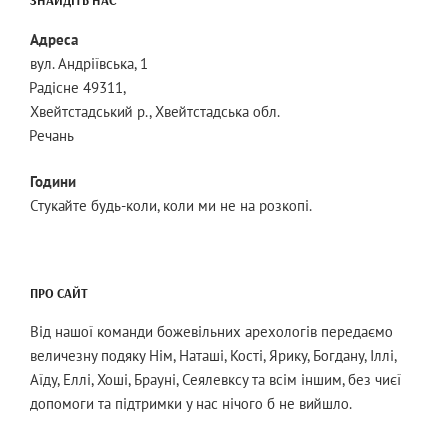
ЗНАЙДІТЬ НАС
Адреса
вул. Андріївська, 1
Радісне 49311,
Хвейтстадський р., Хвейтстадська обл.
Речань
Години
Стукайте будь-коли, коли ми не на розкопі.
ПРО САЙТ
Від нашої команди божевільних арехологів передаємо
величезну подяку Нім, Наташі, Кості, Ярику, Богдану, Іллі,
Аїду, Еллі, Хоші, Брауні, Сеялевксу та всім іншим, без чиєї
допомоги та підтримки у нас нічого б не вийшло.