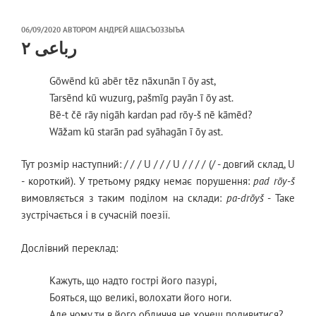
ОПУБЛІКОВАНО
06/09/2020
АВТОРОМ
АНДРЕЙ АШАСЪОЗЗЫЪА
НА
رباعی ۲
Gōwēnd kū abēr tēz nāxunān ī ōy ast,
Tarsēnd kū wuzurg, pašmīg payān ī ōy ast.
Bē-t čē rāy nigāh kardan pad rōy-š nē kāmēd?
Wāžam kū starān pad syāhagān ī ōy ast.
Тут розмір наступний: / / / U / / / U / / / / (/ - довгий склад, U
- короткий). У третьому рядку немає порушення:
pad rōy-š
вимовляється з таким поділом на склади:
pa-drōyš
- Таке
зустрічається і в сучасній поезії.
Дослівний переклад:
Кажуть, що надто гострі його пазурі,
Бояться, що великі, волохати його ноги.
Але чому ти в його обличчя не хочеш подивитися?