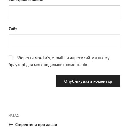
Сайт
Зберегти моє ім'я, e-mail, та адресу сайту в цьому
браузері для моїх подальших коментарів.
Навігація
Попередній
НАЗАД
записів
запис:
Стереотипи про альви