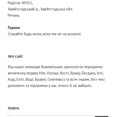
Радісне 49311,
Хвейтстадський р., Хвейтстадська обл.
Речань
Години
Стукайте будь-коли, коли ми не на розкопі.
ПРО САЙТ
Від нашої команди божевільних арехологів передаємо
величезну подяку Нім, Наташі, Кості, Ярику, Богдану, Іллі,
Аїду, Еллі, Хоші, Брауні, Сеялевксу та всім іншим, без чиєї
допомоги та підтримки у нас нічого б не вийшло.
ПОШУК