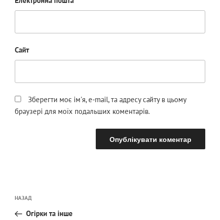
Електронна пошта
*
Сайт
Зберегти моє ім'я, e-mail, та адресу сайту в цьому
браузері для моїх подальших коментарів.
Навігація
Попередній
НАЗАД
записів
запис:
Огірки та інше