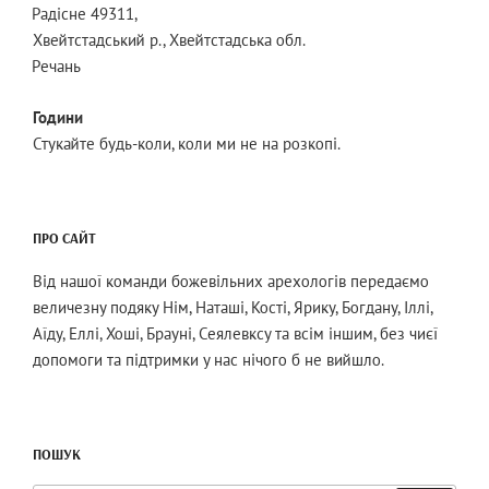
Радісне 49311,
Хвейтстадський р., Хвейтстадська обл.
Речань
Години
Стукайте будь-коли, коли ми не на розкопі.
ПРО САЙТ
Від нашої команди божевільних арехологів передаємо
величезну подяку Нім, Наташі, Кості, Ярику, Богдану, Іллі,
Аїду, Еллі, Хоші, Брауні, Сеялевксу та всім іншим, без чиєї
допомоги та підтримки у нас нічого б не вийшло.
ПОШУК