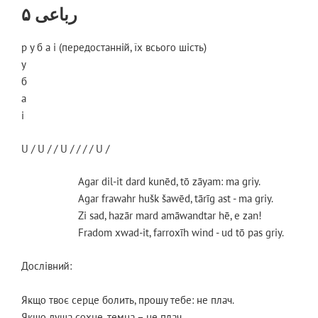
НА
رباعی ۵
р у б а і (передостанній, їх всього шість)
у
б
а
і
U / U / / U / / / / U /
Agar dil-it dard kunēd, tō zāyam: ma griy.
Agar frawahr hušk šawēd, tārīg ast - ma griy.
Zi sad, hazār mard amāwandtar hē, e zan!
Fradom xwad-it, farroxīh wind - ud tō pas griy.
Дослівний:
Якщо твоє серце болить, прошу тебе: не плач.
Якщо душа сохне, темна – не плач.