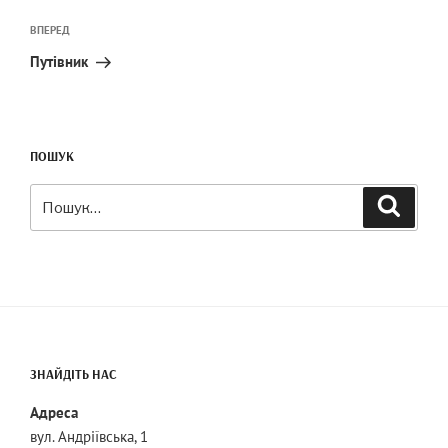
Наступний
ВПЕРЕД
запис
Путівник
ПОШУК
Шукати:
Пошук
ЗНАЙДІТЬ НАС
Адреса
вул. Андріївська, 1