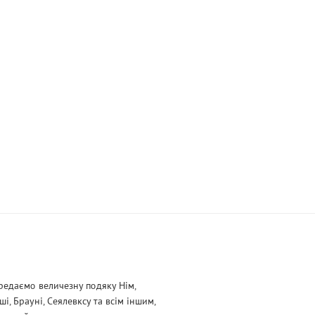
редаємо величезну подяку Нім,
Хоші, Брауні, Сеялевксу та всім іншим,