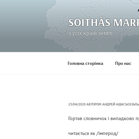
Перейти
до
вмісту
SOITHÀS MAR
з усіх країв землі
Головна сторінка
Про нас
ОПУБЛІКОВАНО
23/04/2020
АВТОРОМ
АНДРЕЙ АШАСЪОЗЗЫЪ
НА
Гортав словничок і випадково 
читається як /імперод/