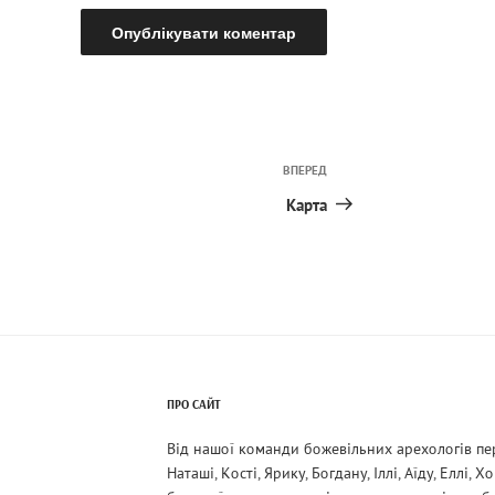
ВПЕРЕД
Наступний
запис
Карта
ПРО САЙТ
Від нашої команди божевільних арехологів пе
Наташі, Кості, Ярику, Богдану, Іллі, Аїду, Еллі, 