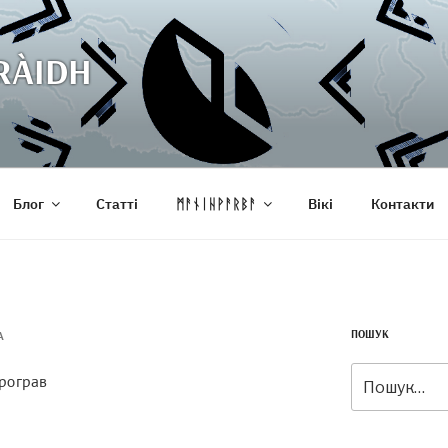
RÀIDH
Блог
Статті
ᛗᚨᚾᛁᚺᚹᚨᚱᛒᚨ
Вікі
Контакти
ПОШУК
А
Шукати:
програв