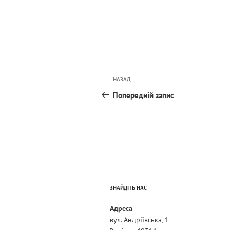
Навігація
Попередній
НАЗАД
записів
запис:
Попередній запис
ЗНАЙДІТЬ НАС
Адреса
вул. Андріївська, 1