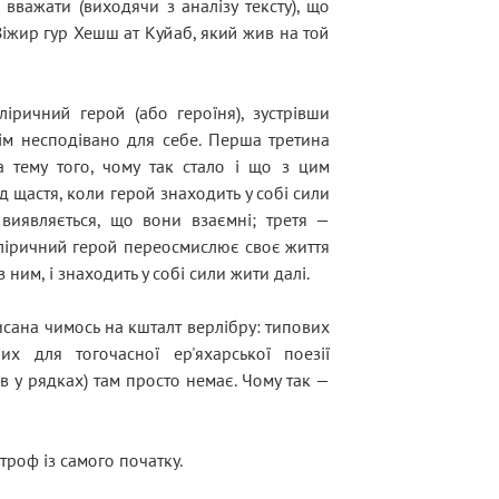
вважати (виходячи з аналізу тексту), що
іжир гур Хешш ат Куйаб, який жив на той
іричний герой (або героїня), зустрівши
сім несподівано для себе. Перша третина
 тему того, чому так стало і що з цим
д щастя, коли герой знаходить у собі сили
 виявляється, що вони взаємні; третя —
 ліричний герой переосмислює своє життя
з ним, і знаходить у собі сили жити далі.
сана чимось на кшталт верлібру: типових
них для тогочасної ер'яхарської поезії
адів у рядках) там просто немає. Чому так —
роф із самого початку.