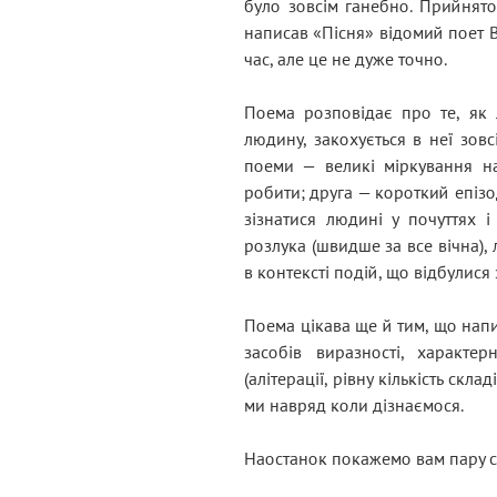
було зовсім ганебно. Прийнято 
написав «Пісня» відомий поет В
час, але це не дуже точно.
Поема розповідає про те, як л
людину, закохується в неї зов
поеми — великі міркування на
робити; друга — короткий епізо
зізнатися людині у почуттях і
розлука (швидше за все вічна),
в контексті подій, що відбулися 
Поема цікава ще й тим, що напи
засобів виразності, характер
(алітерації, рівну кількість скл
ми навряд коли дізнаємося.
Наостанок покажемо вам пару ст