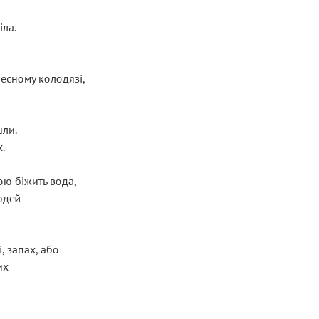
іла.
бесному колодязі,
шли.
.
ю біжить вода,
юдей
, запах, або
их