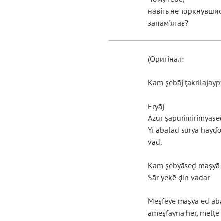
навіть не торкнувшис
запам'ятав?
(Оригінал:
Kam şebāj ţakrilajay
Eryāj
Azūr şapurimirimyāse
Yī abalad sūryā hayɠ
vad.
Kam şebyāseḑ maşyā 
Sār yekē ḑin vadar
Meşfēyē maşyā ed ab
ameşfayna ħer, melţē