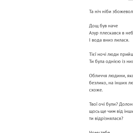
Та ніч ніби збожевол
Дощ був наче
Азур плескався в не
І вода вниз лилася.
Тієї ночі люди прий
Ти була однією із них
Обличчя людини, яко
безлико, на інших л
схоже.
Твої очі були? Долоні
щось ще чим від інш
ти відрізнялася?
Чому тебе,