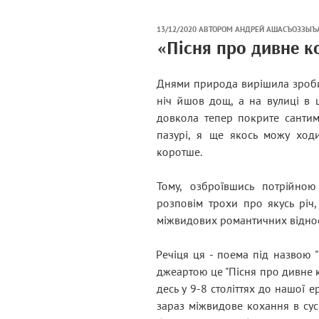
ОПУБЛІКОВАНО
13/12/2020
АВТОРОМ
АНДРЕЙ АШАСЪОЗЗЫЪ
НА
«Пісня про дивне к
Днями природа вирішила зробити
ніч йшов дощ, а на вулиці в це
довкола тепер покрите санти
пазурі, я ще якось можу ход
коротше.
Тому, озброївшись потрійно
розповім трохи про якусь річ,
міжвидових романтичних відноси
Речіця ця - поема під назвою "
джеартою це "Пісня про дивне к
десь у 9-8 століттях до нашої е
зараз міжвидове кохання в сусп