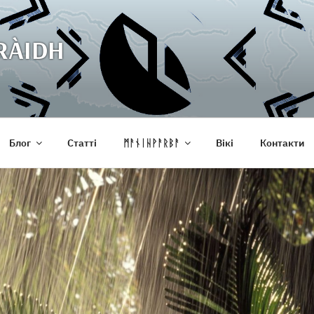
RÀIDH
Блог
Статті
ᛗᚨᚾᛁᚺᚹᚨᚱᛒᚨ
Вікі
Контакти