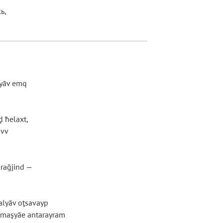
ь,
pyāv emq
ḑ ħelaxt,
ōvv
rağjind —
alyāv oţsavayp
 maşyāe antarayram