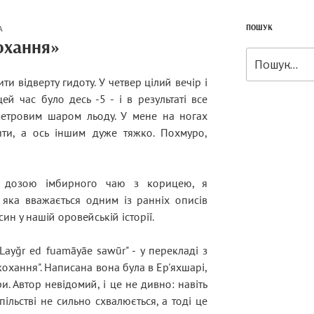
ПОШУК
А
охання»
Шукати:
 відверту гидоту. У четвер цілий вечір і
й час було десь -5 - і в результаті все
метровим шаром льоду. У мене на ногах
ити, а ось іншим дуже тяжко. Похмуро,
ю дозою імбирного чаю з корицею, я
 яка вважається одним із ранніх описів
н у нашій оровейській історії.
Layğr ed fuamāyāe sawūr" - у перекладі з
охання". Написана вона була в Ер'яхшарі,
ри. Автор невідомий, і це не дивно: навіть
ільстві не сильно схвалюється, а тоді це