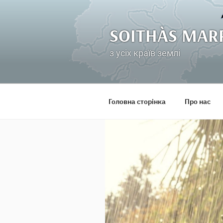
Перейти
до
вмісту
SOITHÀS MAR
з усіх країв землі
Головна сторінка
Про нас