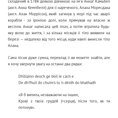
складений в 1788 деякою дівчиною на ім'я Аннаг Камьбел
(англ. Анна Кемпбелл) для її нареченого, Алана Моресдана
(англ. Алан Моррісон), який загинув у морі під час аварії
корабля - за іронією долі, коли прямував на власне ж
весілля. Аннаг написала цей плач, а потім втратила будь-
яку волю до життя, і за кілька місяців її тіло виявили на
березі — недалеко від того місця, куди хвилі винесли тіло
Алана.
Сама пісня дуже сумна, переклад її ви можете знайти, але
я хочу звернути увагу на останні два рядки:
Dh'òlainn deoch ge b'oil le càch e
De dh'fhuil do chuim's tu 'n dèidh do bhathadh
«Я б випила, незважаючи на інших,
Крові з твоїх грудей (=серця), після того, як ти
потонув».