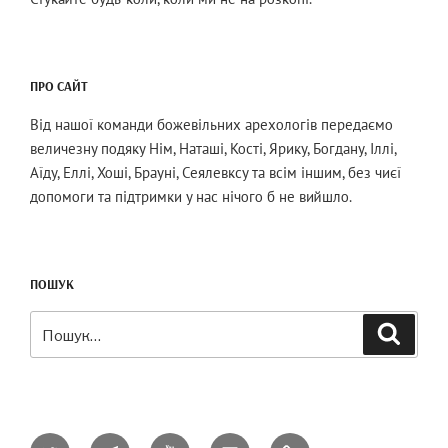
ПРО САЙТ
Від нашої команди божевільних арехологів передаємо
величезну подяку Нім, Наташі, Кості, Ярику, Богдану, Іллі,
Аїду, Еллі, Хоші, Брауні, Сеялевксу та всім іншим, без чиєї
допомоги та підтримки у нас нічого б не вийшло.
ПОШУК
Шукати:
Пошук
Twitter
Telegram
YouTube
Email
AO3