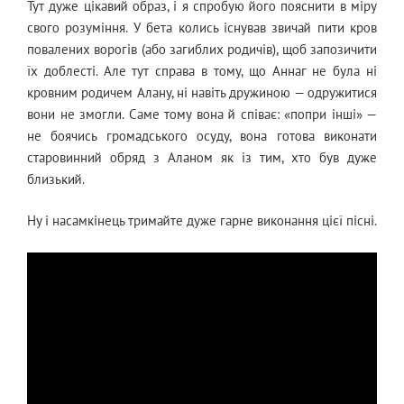
Тут дуже цікавий образ, і я спробую його пояснити в міру
свого розуміння. У бета колись існував звичай пити кров
повалених ворогів (або загиблих родичів), щоб запозичити
їх доблесті. Але тут справа в тому, що Аннаг не була ні
кровним родичем Алану, ні навіть дружиною — одружитися
вони не змогли. Саме тому вона й співає: «попри інші» —
не боячись громадського осуду, вона готова виконати
старовинний обряд з Аланом як із тим, хто був дуже
близький.
Ну і насамкінець тримайте дуже гарне виконання цієї пісні.