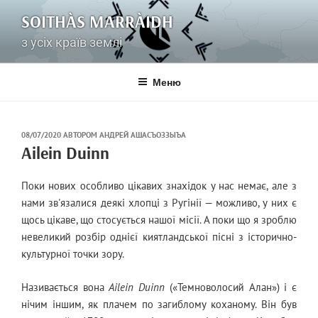
Перейти
SOITHÀS MARRÀIDH
до
вмісту
з усіх країв землі
Меню
ОПУБЛІКОВАНО
08/07/2020
АВТОРОМ
АНДРЕЙ АШАСЪОЗЗЫЪА
НА
Ailein Duinn
Поки нових особливо цікавих знахідок у нас немає, але з
нами зв'язалися деякі хлопці з Ругінії — можливо, у них є
щось цікаве, що стосується нашої місії. А поки що я зроблю
невеликий розбір однієї киятландської пісні з історично-
культурної точки зору.
Називається вона
Ailein Duinn
(«Темноволосий Алан») і є
нічим іншим, як плачем по загиблому коханому. Він був