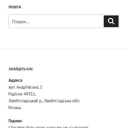
ПОШУК
Шукати:
Пошук
ЗНАЙДІТЬ НАС
Адреса
вул. Андріївська, 1
Радісне 49311,
Хвейтстадський р., Хвейтстадська обл.
Речань
Години
Стукайте будь-коли, коли ми не на розкопі.