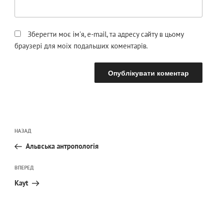
Зберегти моє ім'я, e-mail, та адресу сайту в цьому
браузері для моїх подальших коментарів.
Навігація
Попередній
НАЗАД
записів
запис:
Альвська антропологія
Наступний
ВПЕРЕД
запис
Kayt