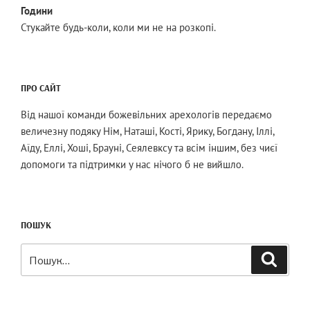
Години
Стукайте будь-коли, коли ми не на розкопі.
ПРО САЙТ
Від нашої команди божевільних арехологів передаємо
величезну подяку Нім, Наташі, Кості, Ярику, Богдану, Іллі,
Аїду, Еллі, Хоші, Брауні, Сеялевксу та всім іншим, без чиєї
допомоги та підтримки у нас нічого б не вийшло.
ПОШУК
Шукати:
Пошук