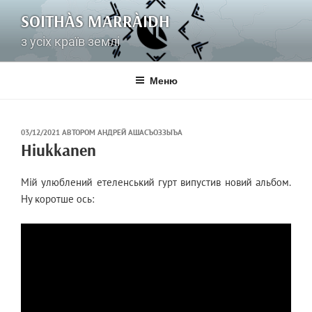
Перейти
SOITHÀS MARRÀIDH
до
вмісту
з усіх країв землі
Меню
ОПУБЛІКОВАНО
03/12/2021
АВТОРОМ
АНДРЕЙ АШАСЪОЗЗЫЪА
НА
Hiukkanen
Мій улюблений етеленський гурт випустив новий альбом.
Ну коротше ось: