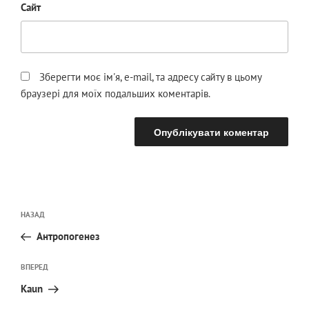
Сайт
Зберегти моє ім'я, e-mail, та адресу сайту в цьому
браузері для моїх подальших коментарів.
Навігація
Попередній
НАЗАД
записів
запис:
Антропогенез
Наступний
ВПЕРЕД
запис
Kaun