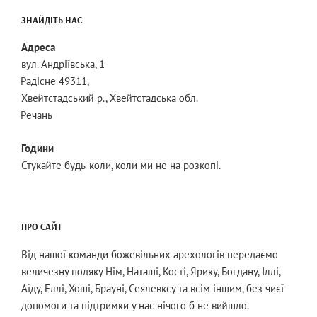
ЗНАЙДІТЬ НАС
Адреса
вул. Андріївська, 1
Радісне 49311,
Хвейтстадський р., Хвейтстадська обл.
Речань
Години
Стукайте будь-коли, коли ми не на розкопі.
ПРО САЙТ
Від нашої команди божевільних арехологів передаємо
величезну подяку Нім, Наташі, Кості, Ярику, Богдану, Іллі,
Аїду, Еллі, Хоші, Брауні, Сеялевксу та всім іншим, без чиєї
допомоги та підтримки у нас нічого б не вийшло.