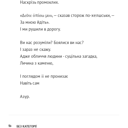
Наскрізь промоклих.
«Δεῦτε ὀπίσω μου, — сказав сторож по-хелшськи, —
За мною йдіть».
І ми рушили в дорогу.
Ви нас розуміли? Боялися ви нас?
І зараз не скажу.
Адже обличчя людини - суцільна загадка,
Личина з каменю,
І поглядом її не пронизає
Навіть сам
Азур.
КАТЕГОРІЇ
БЕЗ КАТЕГОРІЇ