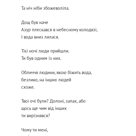
Та ніч ніби збожеволіла.
Дощ був наче
Азур плескався в небесному колодязі,
І вода вниз лилася.
Тієї ночі люди прийшли.
Ти був одним із них.
Обличчя людини, якою біжить вода,
безлико, на інших людей
схоже.
Твої очі були? Долоні, запах, або
щось ще чим від інших
ти вирізнявся?
Чому ти мені,