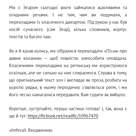
Ми з Зеаром сьогодні вночі займалися жахливими та
огидними речами. І не тим, чим ви подумали, а
перекладами із класичного джеартою. Під рукою у нас був
носій сучасного (сам Зеар), кілька словників, корпус
текстів та багато чаю.
Як я й казав колись, ми зібралися перекладати «Пісню про
дивне кохання» — щоб повністю знеособити оповідача.
Класичними перекладами на ретинську ми користуємося
оскільки, але не сильно на них спираємося. Справа в тому,
що оригінальний текст хоч і виглядає як проза, розбита на
короткі рядки, в ньому періодично з'являється ритм, і ми
його чесно намагалися передавати. Вам судити як вийшло.
Коротше, зустрічайте, перша частина готова! І, так, вона є
ще й тут:
https://ficbook.net/readfic/10967470
.
«Imferañ. Входження»