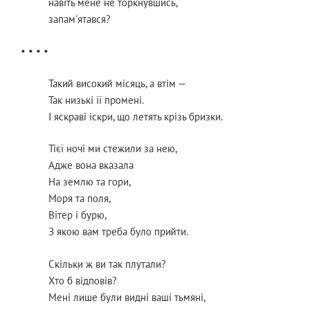
навіть мене не торкнувшись,
запам'ятався?
• • • •
Такий високий місяць, а втім —
Так низькі її промені.
І яскраві іскри, що летять крізь бризки.
Тієї ночі ми стежили за нею,
Адже вона вказала
На землю та гори,
Моря та поля,
Вітер і бурю,
З якою вам треба було прийти.
Скільки ж ви так плутали?
Хто б відповів?
Мені лише були видні ваші тьмяні,