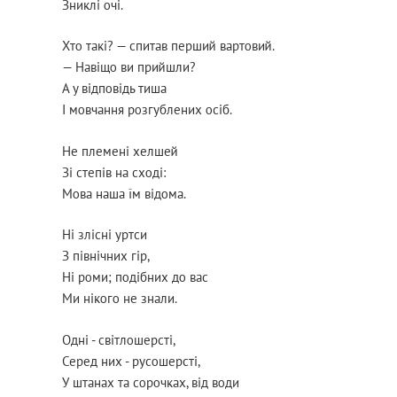
Зниклі очі.
Хто такі? — спитав перший вартовий.
— Навіщо ви прийшли?
А у відповідь тиша
І мовчання розгублених осіб.
Не племені хелшей
Зі степів на сході:
Мова наша їм відома.
Ні злісні уртси
З північних гір,
Ні роми; подібних до вас
Ми нікого не знали.
Одні - світлошерсті,
Серед них - русошерсті,
У штанах та сорочках, від води