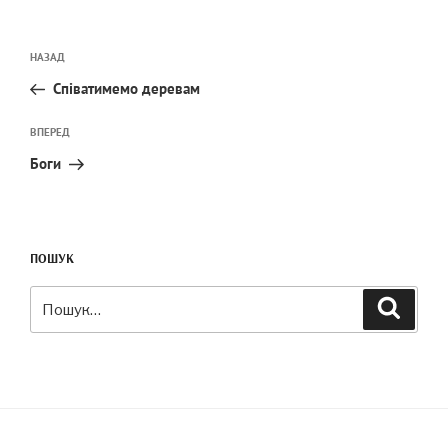
Навігація
Попередній
НАЗАД
записів
запис:
Співатимемо деревам
Наступний
ВПЕРЕД
запис
Боги
ПОШУК
Шукати:
Пошук