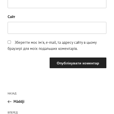
Сайт
Зберегти моє ім'я, e-mail, та адресу сайту в цьому
браузері для моїх подальших коментарів.
Навігація
Попередній
НАЗАД
записів
запис:
Máddji
Наступний
ВПЕРЕД