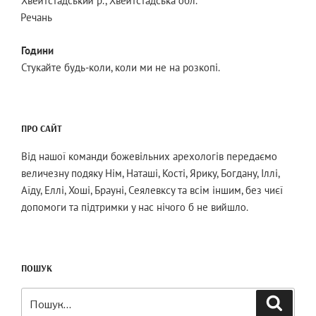
Хвейтстадський р., Хвейтстадська обл.
Речань
Години
Стукайте будь-коли, коли ми не на розкопі.
ПРО САЙТ
Від нашої команди божевільних арехологів передаємо
величезну подяку Нім, Наташі, Кості, Ярику, Богдану, Іллі,
Аїду, Еллі, Хоші, Брауні, Сеялевксу та всім іншим, без чиєї
допомоги та підтримки у нас нічого б не вийшло.
ПОШУК
Шукати:
Пошук