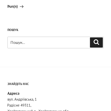
запис
Þun(n)
ПОШУК
Шукати:
Пошук
ЗНАЙДІТЬ НАС
Адреса
вул. Андріївська, 1
Радісне 49311,