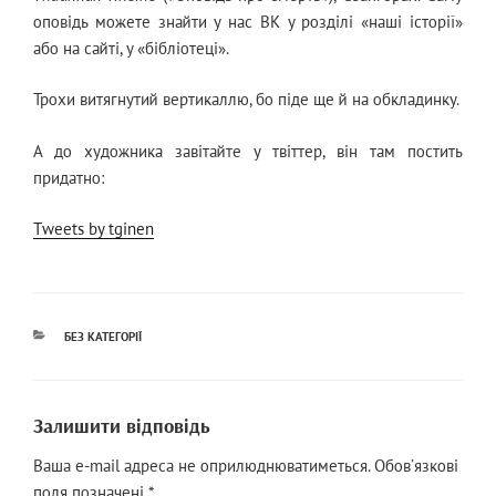
оповідь можете знайти у нас ВК у розділі «наші історії»
або на сайті, у «бібліотеці».
Трохи витягнутий вертикаллю, бо піде ще й на обкладинку.
А до художника завітайте у твіттер, він там постить
придатно:
Tweets by tginen
КАТЕГОРІЇ
БЕЗ КАТЕГОРІЇ
Залишити відповідь
Ваша e-mail адреса не оприлюднюватиметься.
Обов’язкові
поля позначені
*