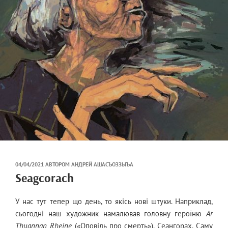
ОПУБЛІКОВАНО
04/04/2021
АВТОРОМ
АНДРЕЙ АШАСЪОЗЗЫЪА
НА
Seagcorach
У нас тут тепер що день, то якісь нові штуки. Наприклад,
сьогодні наш художник намалював головну героїню
Ar
Thuannan Rheine
(«Оповідь про смерть»), Сеангорах. Саму