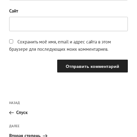
Сайт
Сохранить моё имя, email и адрес сайта в этом
браузере для последующих моих комментариев.
Навигация
Предыдущая
НАЗАД
по
запись:
записям
Спуск
Следующая
ДАЛЕЕ
запись
Вторая степень