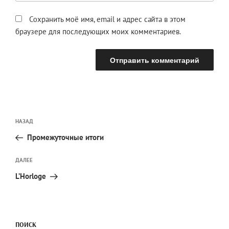
Сохранить моё имя, email и адрес сайта в этом
браузере для последующих моих комментариев.
Навигация
Предыдущая
НАЗАД
по
запись:
записям
Промежуточные итоги
Следующая
ДАЛЕЕ
запись
L’Horloge
ПОИСК