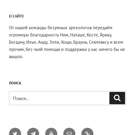
О САЙТЕ
От нашей команды безумных арехологов передаём
огромную благодарность Ним, Наташе, Косте, Ярику,
Богдану, Илье, Аиду, Элли, Хощи, Брауни, Сеялевксу и всем
прочим, без чьей помощи и поддержки у нас ничего бы не
вышло.
ПОИСК
Искать:
Поиск
Twitter
Telegram
YouTube
Email
AO3