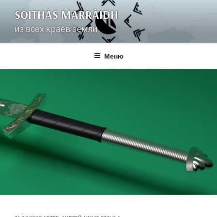
Перейти
SOITHÀS MARRÀIDH
к
содержимому
из всех краёв земли
Меню