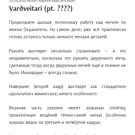
ОПУБЛИКОВАНО
31/10/2020
АВТОР:
АНДРЕЙ АШАСЪОЗЗЫЪА
Varðveitari (pt. ????)
Продолжаем дальше потихоньку работу над мечом по
имени Охранитель. На самом деле, уже всё практически
готово, осталось только немного мелких деталей.
Рукоять выглядит несколько странновато — и это
неудивительно, поскольку это рукоять двуручного меча,
сделанная тогда, когда двуручных мечей ещё в помине не
было. Инновации — всегда сложно.
Навершие (второй кадр) выглядит как стандартное
«дольчатое» викингское, ничего особенного.
Верхняя часть рукояти имеет кожаную оплётку,
проклеенную вощёной тёмно-синей нитью (особенно
хорошо видно на третьем и четвёртом кадрах.