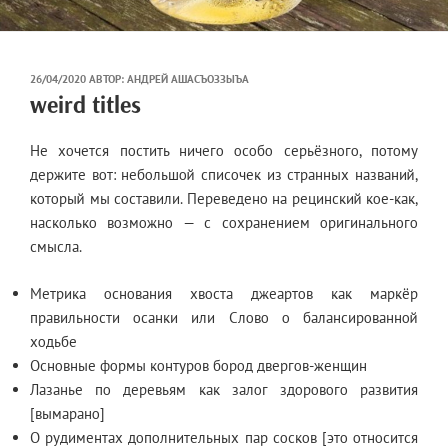
ОПУБЛИКОВАНО
26/04/2020
АВТОР:
АНДРЕЙ АШАСЪОЗЗЫЪА
weird titles
Не хочется постить ничего особо серьёзного, потому
держите вот: небольшой списочек из странных названий,
который мы составили. Переведено на рецинский кое-как,
насколько возможно — с сохранением оригинального
смысла.
Метрика основания хвоста джеартов как маркёр
правильности осанки или Слово о балансированной
ходьбе
Основные формы контуров бород двергов-женщин
Лазанье по деревьям как залог здорового развития
[вымарано]
О рудиментах дополнительных пар сосков [это относится