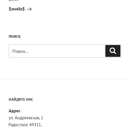
Следующая
запись
$swéḱs$
ПОИСК
Искать:
Поиск
НАЙДИТЕ НАС
Адрес
ул. Андреевская, 1
Радостное 49311,