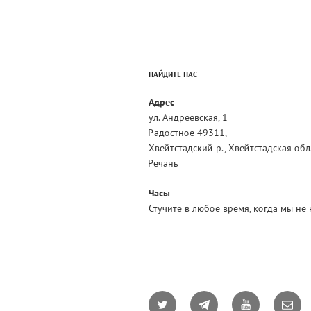
НАЙДИТЕ НАС
Адрес
ул. Андреевская, 1
Радостное 49311,
Хвейтстадский р., Хвейтстадская обл
Речань
Часы
Стучите в любое время, когда мы не 
Twitter
Telegram
YouTube
Email