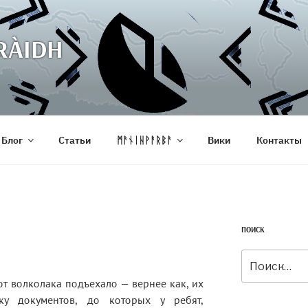
RÀIDH
Блог
Статьи
ᛗᚨᚾᛁᚺᚹᚨᚱᛒᚨ
Вики
Контакты
ПОИСК
Искать:
 от волколака подъехало — вернее как, их
ку документов, до которых у ребят,