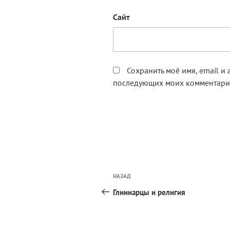
Сайт
Сохранить моё имя, email и 
последующих моих комментари
Навигация
Предыдущая
НАЗАД
по
запись:
Глиннарцы и религия
записям