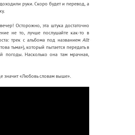
доходили руки. Скоро будет и перевод, а
у.
вечер! Осторожно, эта штука достаточно
ение не то, лучше послушайте как-то в
оста: трек с альбома под названием
Allt
ртова тьма»), который пытается передать в
ой погоды. Насколько она там мрачная,
е значит «Любовь словам выше».