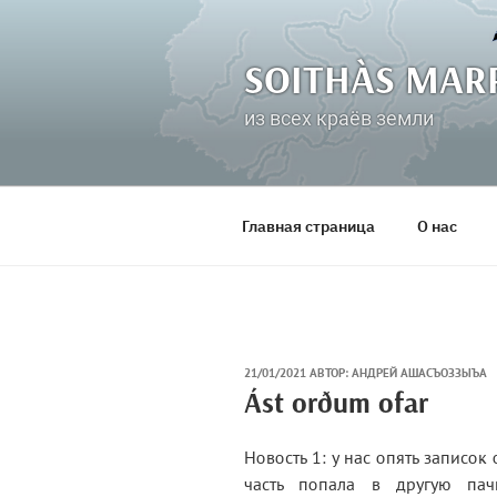
Перейти
к
содержимому
SOITHÀS MAR
из всех краёв земли
Главная страница
О нас
ОПУБЛИКОВАНО
21/01/2021
АВТОР:
АНДРЕЙ АШАСЪОЗЗЫЪА
Ást orðum ofar
Новость 1: у нас опять записок
часть попала в другую пач