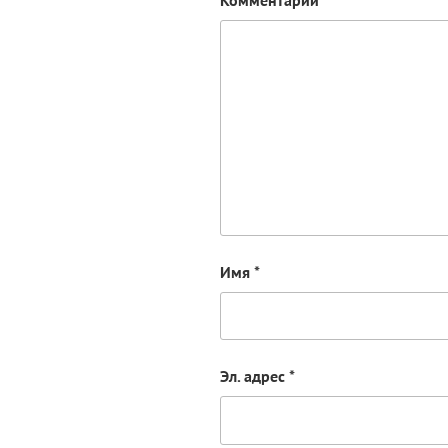
Имя
*
Эл. адрес
*