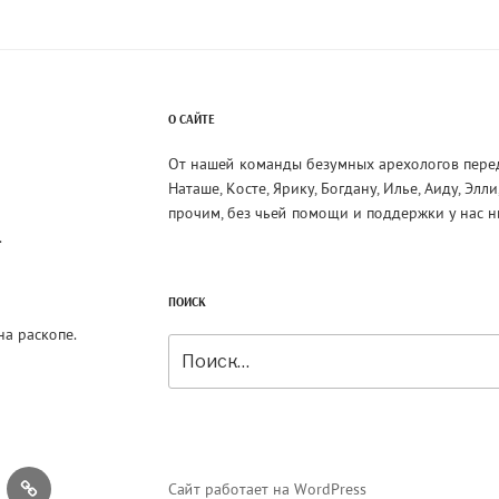
О САЙТЕ
От нашей команды безумных арехологов пере
Наташе, Косте, Ярику, Богдану, Илье, Аиду, Элл
прочим, без чьей помощи и поддержки у нас н
.
ПОИСК
на раскопе.
Искать:
AO3
Сайт работает на WordPress