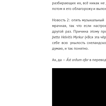
разбирающих их, всё никак не 
потом я его облагорожу и вылож
Новость 2: опять музыкальный 
мрачная, так что если настро
другой раз. Причина этому пр
þetta Helvítis Myrkur
(«Вся эта чё
себе всю унылость снеландск
думаю, и так понятно.
Ах, да —
Ást orðum ofar
в перевод