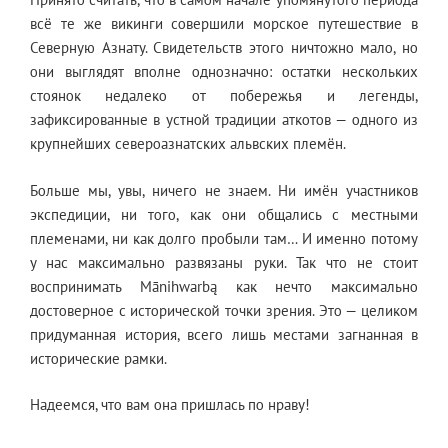
всё те же викинги совершили морское путешествие в
Северную Азнату. Свидетельств этого ничтожно мало, но
они выглядят вполне однозначно: остатки нескольких
стоянок недалеко от побережья и легенды,
зафиксированные в устной традиции аткотов — одного из
крупнейших североазнатских альвских племён.
Больше мы, увы, ничего не знаем. Ни имён участников
экспедиции, ни того, как они общались с местными
племенами, ни как долго пробыли там… И именно потому
у нас максимально развязаны руки. Так что не стоит
воспринимать Mānihwarbą как нечто максимально
достоверное с исторической точки зрения. Это — целиком
придуманная история, всего лишь местами загнанная в
исторические рамки.
Надеемся, что вам она пришлась по нраву!