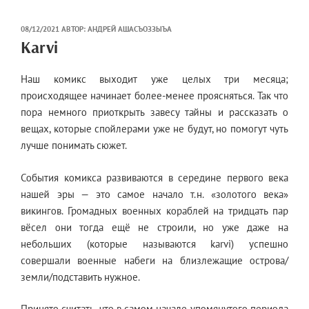
ОПУБЛИКОВАНО
08/12/2021
АВТОР:
АНДРЕЙ АШАСЪОЗЗЫЪА
Karvi
Наш комикс выходит уже целых три месяца;
происходящее начинает более-менее проясняться. Так что
пора немного приоткрыть завесу тайны и рассказать о
вещах, которые спойлерами уже не будут, но помогут чуть
лучше понимать сюжет.
События комикса развиваются в середине первого века
нашей эры — это самое начало т.н. «золотого века»
викингов. Громадных военных кораблей на тридцать пар
вёсел они тогда ещё не строили, но уже даже на
небольших (которые называются karvi) успешно
совершали военные набеги на близлежащие острова/
земли/подставить нужное.
Принято считать, что в самом начале упомянутого периода