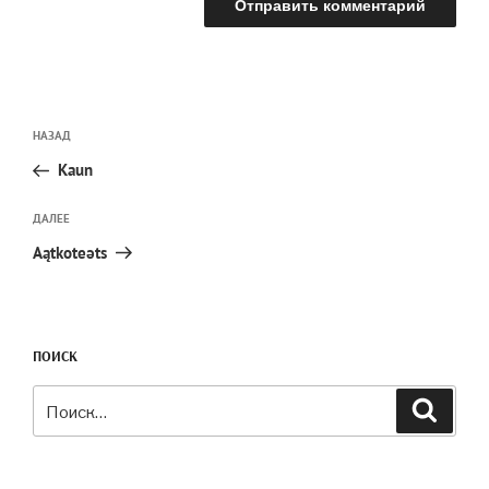
Навигация
Предыдущая
НАЗАД
по
запись:
записям
Kaun
Следующая
ДАЛЕЕ
запись
Aątkoteəts
ПОИСК
Искать:
Поиск